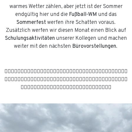
warmes Wetter zählen, aber jetzt ist der Sommer
endgültig hier und die
Fußball-WM
und das
Sommerfest
werfen ihre Schatten voraus.
Zusätzlich werfen wir diesen Monat einen Blick auf
Schulungsaktivitäten
unserer Kollegen und machen
weiter mit den nächsten
Bürovorstellungen
.
🏃‍♀️🏃‍♂️🏃‍♀️🏃‍♂️🏃‍♀️🏃‍♂️🏃‍♀️🏃‍♂️🏃‍♀️🏃‍♂️🏃‍♀️🏃‍♂️🏃‍♀️🏃‍♂️🏃‍♀️🏃‍♂️🏃‍♀️🏃‍♂️🏃‍♀️
🏃‍♂️🏃‍♀️🏃‍♂️🏃‍♀️🏃‍♂️🏃‍♀️🏃‍♂️🏃‍♀️🏃‍♂️🏃‍♀️🏃‍♂️🏃‍♀️🏃‍♂️🏃‍♀️🏃‍♂️🏃‍♀️🏃‍♂️🏃‍♀️🏃‍♂️
🏃‍♀️🏃‍♂️🏃‍♀️🏃‍♂️🏃‍♀️🏃‍♂️🏃‍♀️🏃‍♂️🏃‍♀️🏃‍♂️🏃‍♀️🏃‍♂️🏃‍♀️🏃‍♂️