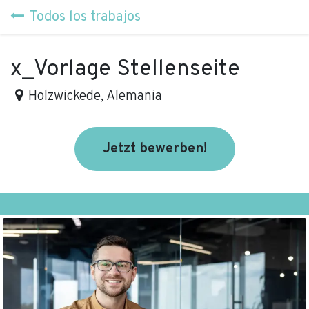
Ir al contenido
Todos los trabajos
x_Vorlage Stellenseite
Holzwickede
,
Alemania
Jetzt bewe​rben!