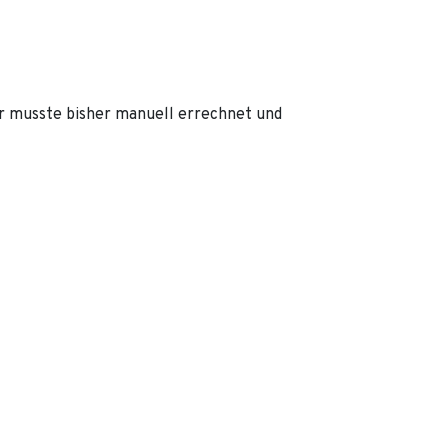
r musste bisher manuell errechnet und
as restliche Jahr automatisch berechnet und