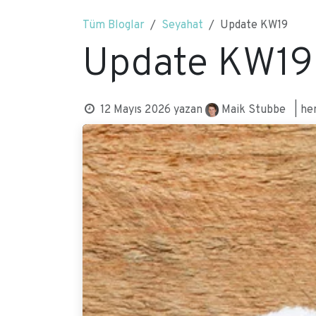
İçereği Atla
Tüm Bloglar
Seyahat
Update KW19
Update KW19
Maik Stubbe
12 Mayıs 2026
yazan
| h