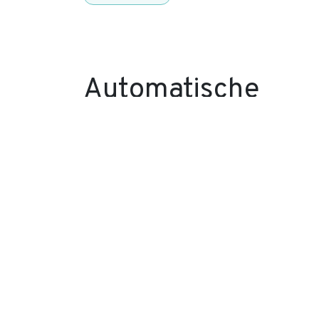
Automatische
Urlaubsansprüche
Personal
inç
Seyahat
to leave a co
Giriş