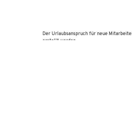
Der Urlaubsanspruch für neue Mitarbeite
erstellt werden.
Ab sofort wird der Urlaubsanspruch für d
erstellt.
mment